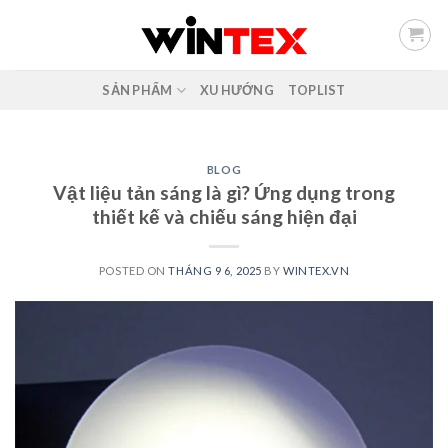
Skip
to
content
SẢN PHẨM
XU HƯỚNG
TOPLIST
BLOG
Vật liệu tản sáng là gì? Ứng dụng trong
thiết kế và chiếu sáng hiện đại
POSTED ON
THÁNG 9 6, 2025
BY
WINTEX.VN