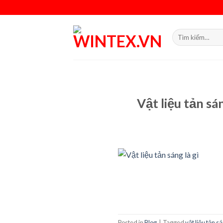
Skip
to
content
Tìm
kiếm:
Vật liệu tản sá
Posted in
Blog
|
Tagged
vật liệu tản s