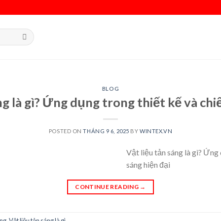
BLOG
ng là gì? Ứng dụng trong thiết kế và chi
POSTED ON
THÁNG 9 6, 2025
BY
WINTEX.VN
Vật liệu tản sáng là gì? Ứng 
sáng hiện đại
CONTINUE READING
→
áng
,
Vật liệu tản sáng là gì