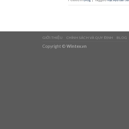
GIỚI THIỆU
CHÍNH SÁCH VÀ QUY ĐỊNH
BLOG
Copyright ©
Wintex.vn