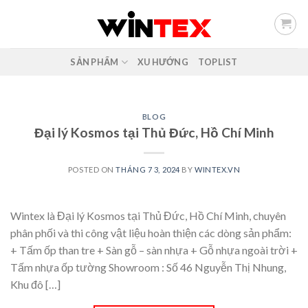
Skip
to
content
SẢN PHẨM
XU HƯỚNG
TOPLIST
BLOG
Đại lý Kosmos tại Thủ Đức, Hồ Chí Minh
POSTED ON
THÁNG 7 3, 2024
BY
WINTEX.VN
Wintex là Đại lý Kosmos tại Thủ Đức, Hồ Chí Minh, chuyên
phân phối và thi công vật liệu hoàn thiện các dòng sản phẩm:
+ Tấm ốp than tre + Sàn gỗ – sàn nhựa + Gỗ nhựa ngoài trời +
Tấm nhựa ốp tường Showroom : Số 46 Nguyễn Thị Nhung,
Khu đô […]