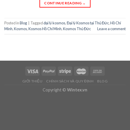
CONTINUE READING
→
Posted in
Blog
|
Tagged
đại lý kosmos
,
Đại lý Kosmos tại Thủ Đức
,
Hồ Chí
Minh
,
Kosmos
,
Kosmos Hồ Chí Minh
,
Kosmos Thủ Đức
Leave a comment
GIỚI THIỆU
CHÍNH SÁCH VÀ QUY ĐỊNH
BLOG
Copyright ©
Wintex.vn