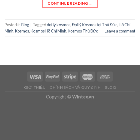
CONTINUE READING
→
Posted in
Blog
|
Tagged
đại lý kosmos
,
Đại lý Kosmos tại Thủ Đức
,
Hồ Chí
Minh
,
Kosmos
,
Kosmos Hồ Chí Minh
,
Kosmos Thủ Đức
Leave a comment
GIỚI THIỆU
CHÍNH SÁCH VÀ QUY ĐỊNH
BLOG
Copyright ©
Wintex.vn