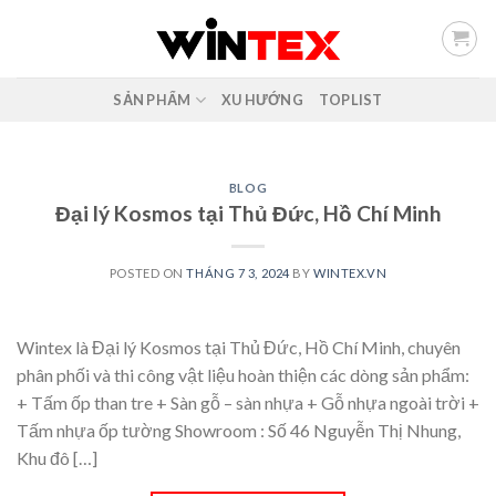
Skip
to
content
SẢN PHẨM
XU HƯỚNG
TOPLIST
BLOG
Đại lý Kosmos tại Thủ Đức, Hồ Chí Minh
POSTED ON
THÁNG 7 3, 2024
BY
WINTEX.VN
Wintex là Đại lý Kosmos tại Thủ Đức, Hồ Chí Minh, chuyên
phân phối và thi công vật liệu hoàn thiện các dòng sản phẩm:
+ Tấm ốp than tre + Sàn gỗ – sàn nhựa + Gỗ nhựa ngoài trời +
Tấm nhựa ốp tường Showroom : Số 46 Nguyễn Thị Nhung,
Khu đô […]