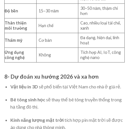
30–50 năm, thậm chí
Độ bền
15–30 năm
hơn
Thân thiện
Cao, nhiều loại tái chế,
Hạn chế
môi trường
xanh
Đa dạng, hiện đại, linh
Thẩm mỹ
Cơ bản
hoạt
Ứng dụng
Tích hợp AI, IoT, công
Không
công nghệ
nghệ nano
8- Dự đoán xu hướng 2026 và xa hơn
Vật liệu in 3D
sẽ phổ biến tại Việt Nam cho nhà ở giá rẻ.
Bê tông sinh học
sẽ thay thế bê tông truyền thống trong
hạ tầng đô thị.
Kính năng lượng mặt trời
tích hợp pin mặt trời sẽ được
áp dụng cho nhà thông minh.