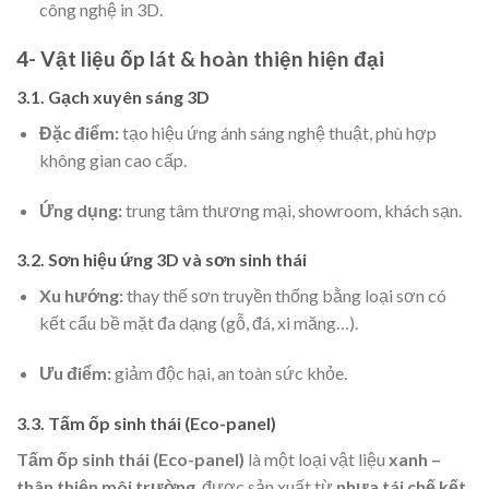
công nghệ in 3D.
4- Vật liệu ốp lát & hoàn thiện hiện đại
3.1. Gạch xuyên sáng 3D
Đặc điểm:
tạo hiệu ứng ánh sáng nghệ thuật, phù hợp
không gian cao cấp.
Ứng dụng:
trung tâm thương mại, showroom, khách sạn.
3.2. Sơn hiệu ứng 3D và sơn sinh thái
Xu hướng:
thay thế sơn truyền thống bằng loại sơn có
kết cấu bề mặt đa dạng (gỗ, đá, xi măng…).
Ưu điểm:
giảm độc hại, an toàn sức khỏe.
3.3. Tấm ốp sinh thái (Eco-panel)
Tấm ốp sinh thái (Eco-panel)
là một loại vật liệu
xanh –
thân thiện môi trường
, được sản xuất từ
nhựa tái chế kết