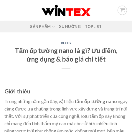
Skip
to
content
SẢN PHẨM
XU HƯỚNG
TOPLIST
BLOG
Tấm ốp tường nano là gì? Ưu điểm,
ứng dụng & báo giá chi tiết
Giới thiệu
Trong những năm gần đây, vật liệu
tấm ốp tường nano
ngày
càng được ưa chuộng trong lĩnh vực xây dựng và trang trí nội
thất. Với sự phát triển của công nghệ, loại tấm ốp này không
chỉ mang đến tính thẩm mỹ cao mà còn sở hữu nhiều tính
năng vượt trội như chống ẩm mốc, chống mối mọt, bền màu