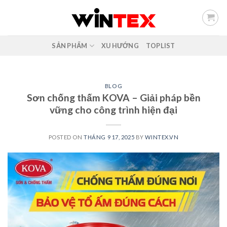
Skip
to
content
SẢN PHẨM
XU HƯỚNG
TOPLIST
BLOG
Sơn chống thấm KOVA – Giải pháp bền
vững cho công trình hiện đại
POSTED ON
THÁNG 9 17, 2025
BY
WINTEX.VN