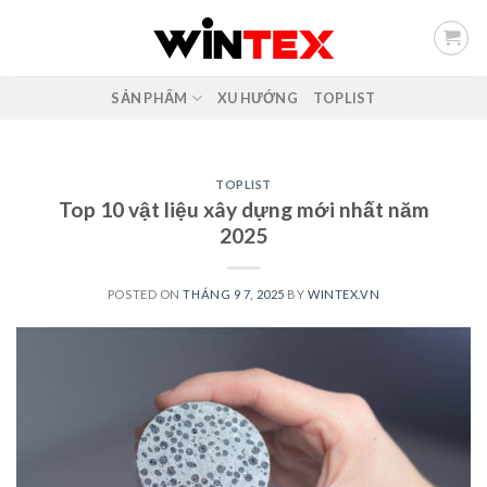
Skip
to
content
SẢN PHẨM
XU HƯỚNG
TOPLIST
TOPLIST
Top 10 vật liệu xây dựng mới nhất năm
2025
POSTED ON
THÁNG 9 7, 2025
BY
WINTEX.VN