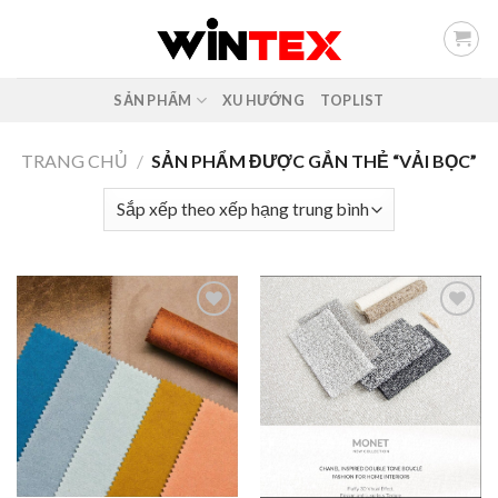
Skip
to
content
SẢN PHẨM
XU HƯỚNG
TOPLIST
TRANG CHỦ
/
SẢN PHẨM ĐƯỢC GẮN THẺ “VẢI BỌC”
Add to
Add to
wishlist
wishlist