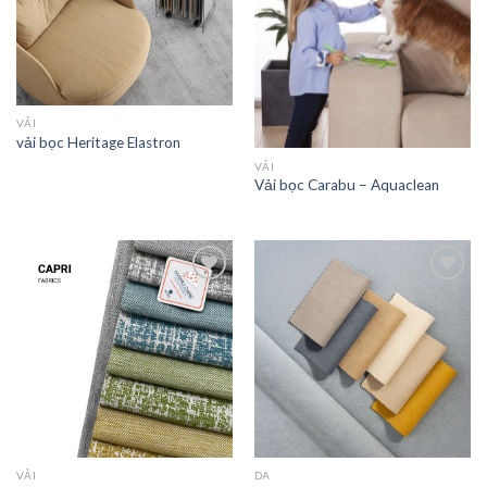
Add to
Add to
wishlist
wishlist
VẢI
vải bọc Heritage Elastron
VẢI
Vải bọc Carabu – Aquaclean
Add to
Add to
wishlist
wishlist
VẢI
DA