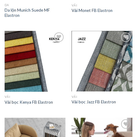
DA
VẢI
Da lộn Munich Suede MF
Vải Monet FB Elastron
Elastron
Add to
Add to
wishlist
wishlist
VẢI
VẢI
Vải bọc Jazz FB Elastron
Vải bọc Kenya FB Elastron