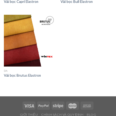
Vải bọc Capri Elastron
Vải bọc Bull Elastron
Add to
wishlist
DA
Vải bọc Brutus Elastron
GIỚI THIỆU
CHÍNH SÁCH VÀ QUY ĐỊNH
BLOG