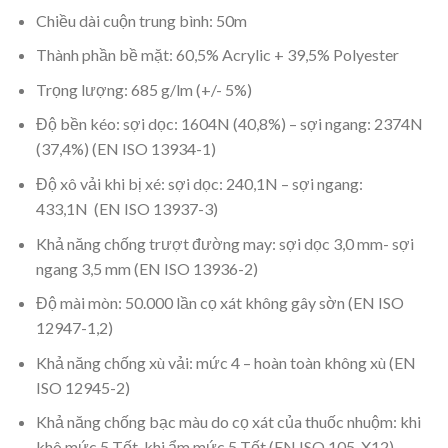
Chiều dài cuộn trung bình: 50m
Thành phần bề mặt: 60,5% Acrylic + 39,5% Polyester
Trọng lượng: 685 g/lm (+/- 5%)
Độ bền kéo: sợi dọc: 1604N (40,8%) – sợi ngang: 2374N
(37,4%) (EN ISO 13934-1)
Độ xô vải khi bị xé: sợi dọc: 240,1N – sợi ngang:
433,1N (EN ISO 13937-3)
Khả năng chống trượt đường may: sợi dọc 3,0 mm- sợi
ngang 3,5 mm (EN ISO 13936-2)
Độ mài mòn: 50.000 lần cọ xát không gây sờn (EN ISO
12947-1,2)
Khả năng chống xù vải: mức 4 – hoàn toàn không xù (EN
ISO 12945-2)
Khả năng chống bạc màu do cọ xát của thuốc nhuộm: khi
khô mức 5 Tốt, khi ẩm mức 5 Tốt (EN ISO 105-X12)