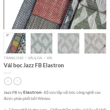
TRANG CHỦ
/
VẢI & DA
/
VẢI
Vải bọc Jazz FB Elastron
Jazz FB
by 𝗘𝗹𝗮𝘀𝘁𝗿𝗼𝗻- Bộ sưu tập vải bọc công nghệ cao
được phân phối bởi Wintex.
Công nghệ Hydro care – Chống thấm nước và bảo vệ khỏi