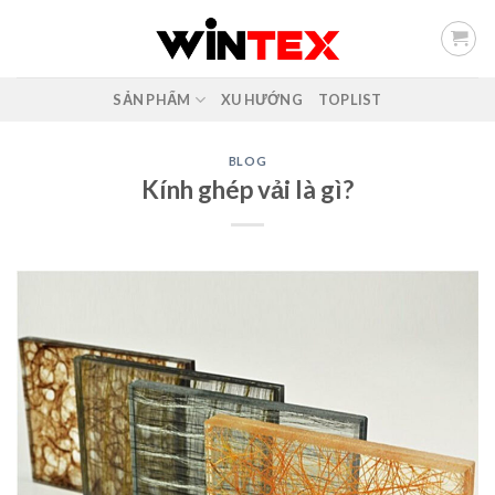
Skip
to
content
SẢN PHẨM
XU HƯỚNG
TOPLIST
BLOG
Kính ghép vải là gì?