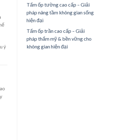
Tấm ốp tường cao cấp – Giải
pháp nâng tầm không gian sống
a
hiện đại
hế
Tấm ốp trần cao cấp – Giải
pháp thẩm mỹ & bền vững cho
không gian hiện đại
u ý
cao
ày