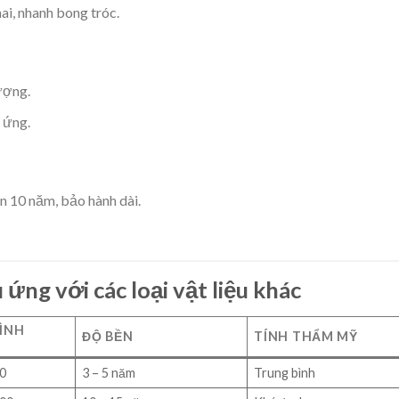
i, nhanh bong tróc.
ượng.
 ứng.
n 10 năm, bảo hành dài.
 ứng với các loại vật liệu khác
ÌNH
ĐỘ BỀN
TÍNH THẨM MỸ
00
3 – 5 năm
Trung bình