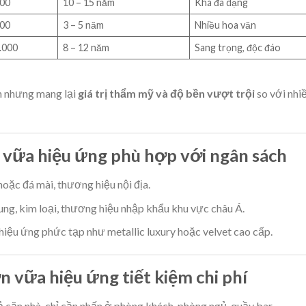
000
10 – 15 năm
Khá đa dạng
000
3 – 5 năm
Nhiều hoa văn
.000
8 – 12 năm
Sang trọng, độc đáo
n nhưng mang lại
giá trị thẩm mỹ và độ bền vượt trội
so với nhi
n vữa hiệu ứng phù hợp với ngân sách
hoặc đá mài, thương hiệu nội địa.
ung, kim loại, thương hiệu nhập khẩu khu vực châu Á.
hiệu ứng phức tạp như metallic luxury hoặc velvet cao cấp.
n vữa hiệu ứng tiết kiệm chi phí
cả căn nhà, chỉ cần nhấn ở phòng khách, phòng ngủ, quầy bar.