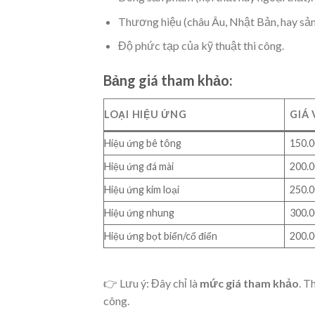
Thương hiệu (châu Âu, Nhật Bản, hay sản
Độ phức tạp của kỹ thuật thi công.
Bảng giá tham khảo:
LOẠI HIỆU ỨNG
GIÁ 
Hiệu ứng bê tông
150.0
Hiệu ứng đá mài
200.0
Hiệu ứng kim loại
250.0
Hiệu ứng nhung
300.0
Hiệu ứng bọt biển/cổ điển
200.0
👉 Lưu ý: Đây chỉ là
mức giá tham khảo
. T
công.