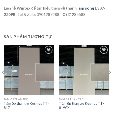
Liên hệ
Wintex
để tìm hiểu thêm về
thanh
lam sóng
L307-
2209B.
Tel & Zalo: 0901287288 – 0931285588
SẢN PHẨM TƯƠNG TỰ
Add to
Add to
wishlist
wishlist
TẤM ỐP THAN TRE
TẤM ỐP THAN TRE
Tấm ốp than tre Kosmos TT-
Tấm ốp than tre Kosmos TT-
817
819CX