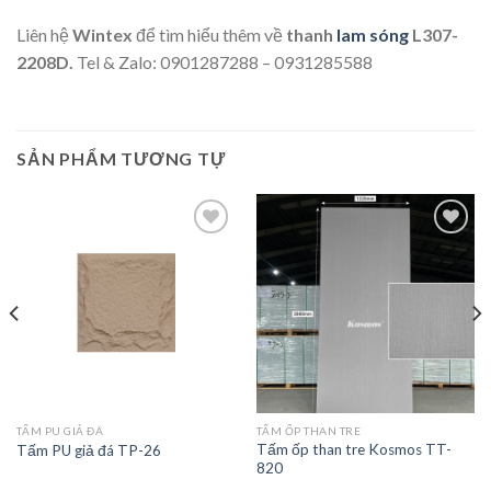
Liên hệ
Wintex
để tìm hiểu thêm về
thanh
lam sóng
L307-
2208D.
Tel & Zalo: 0901287288 – 0931285588
SẢN PHẨM TƯƠNG TỰ
Add to
Add to
wishlist
wishlist
TẤM PU GIẢ ĐÁ
TẤM ỐP THAN TRE
Tấm ốp than tre Kosmos TT-
Tấm PU giả đá TP-26
820