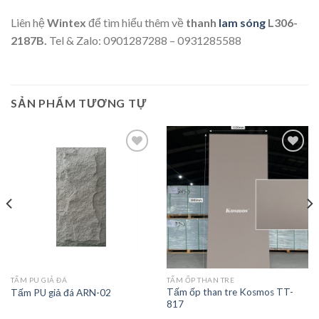
Liên hệ
Wintex
để tìm hiểu thêm về
thanh
lam sóng
L306-
2187B.
Tel & Zalo: 0901287288 – 0931285588
SẢN PHẨM TƯƠNG TỰ
Add to
Add to
wishlist
wishlist
TẤM PU GIẢ ĐÁ
TẤM ỐP THAN TRE
Tấm ốp than tre Kosmos TT-
Tấm PU giả đá ARN-02
817