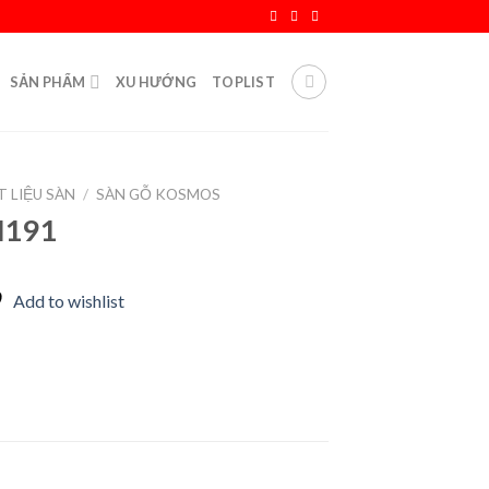
SẢN PHẨM
XU HƯỚNG
TOPLIST
T LIỆU SÀN
/
SÀN GỖ KOSMOS
M191
Add to wishlist