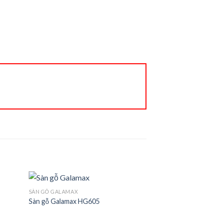
SÀN GỖ GALAMAX
Sàn gỗ Galamax HG605
d to
Add to