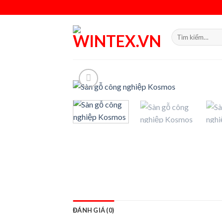
Skip
to
content
Tìm
kiếm:
ĐÁNH GIÁ (0)