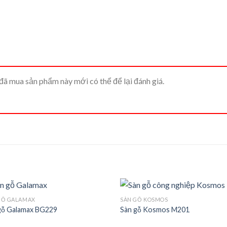
ã mua sản phẩm này mới có thể để lại đánh giá.
GỖ GALAMAX
SÀN GỖ KOSMOS
gỗ Galamax BG229
Sàn gỗ Kosmos M201
Add to
Ad