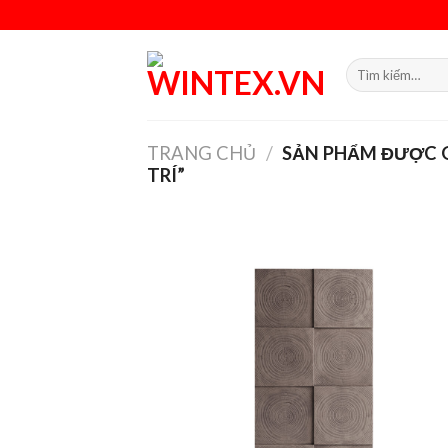
Skip
to
content
Tìm
kiếm:
TRANG CHỦ
/
SẢN PHẨM ĐƯỢC G
TRÍ”
Add
wish