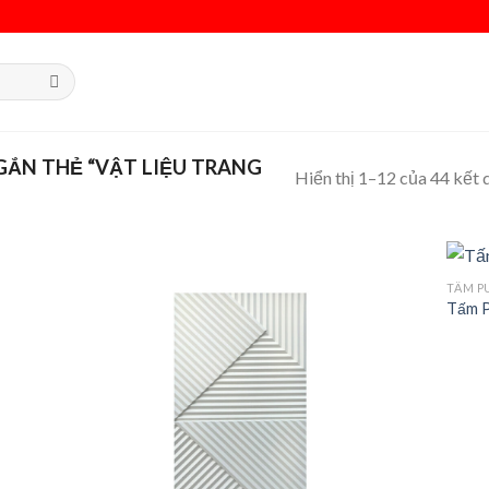
ẮN THẺ “VẬT LIỆU TRANG
Hiển thị 1–12 của 44 kết 
TẤM P
Tấm P
 to
Add to
list
wishlist