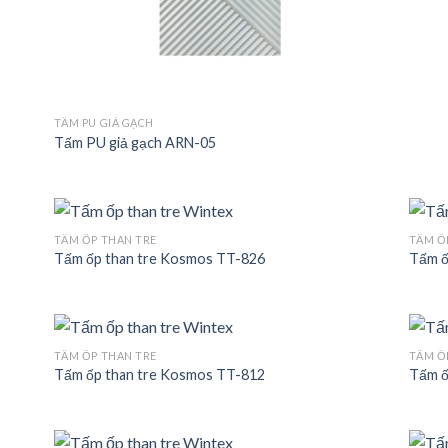
TẤM PU GIẢ GẠCH
Tấm PU giả gạch ARN-05
TẤM ỐP THAN TRE
TẤM Ố
Tấm ốp than tre Kosmos TT-826
Tấm ố
 to
Add to
list
wishlist
TẤM ỐP THAN TRE
TẤM Ố
Tấm ốp than tre Kosmos TT-812
Tấm ố
 to
Add to
list
wishlist