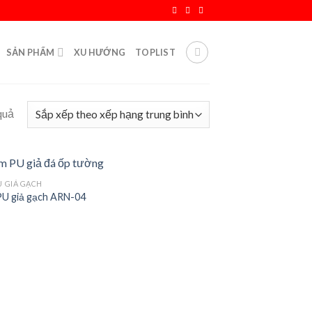
SẢN PHẨM
XU HƯỚNG
TOPLIST
quả
U GIẢ GẠCH
U giả gạch ARN-04
Add to
wishlist