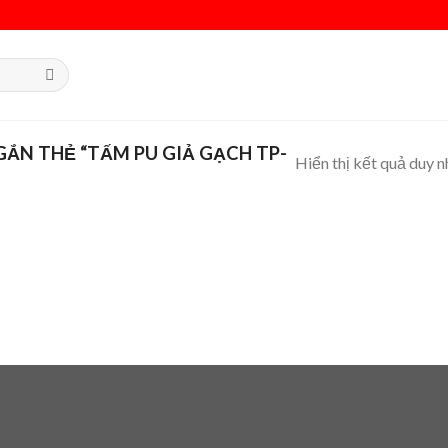
ẮN THẺ “TẤM PU GIẢ GẠCH TP-
Hiển thị kết quả duy n
 to
list