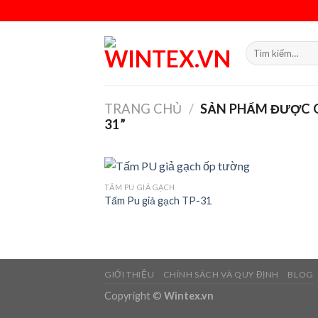
Skip
to
content
Tìm
kiếm:
TRANG CHỦ
/
SẢN PHẨM ĐƯỢC G
31”
TẤM PU GIẢ GẠCH
Tấm Pu giả gạch TP-31
Add
wish
GIỚI THIỆU
CHÍNH SÁCH VÀ QUY ĐỊNH
BLOG
Copyright ©
Wintex.vn