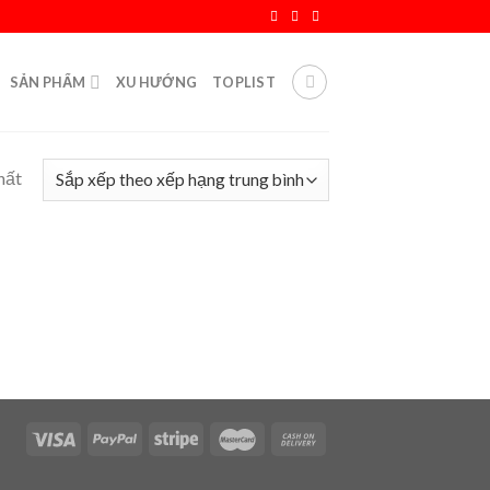
SẢN PHẨM
XU HƯỚNG
TOPLIST
hất