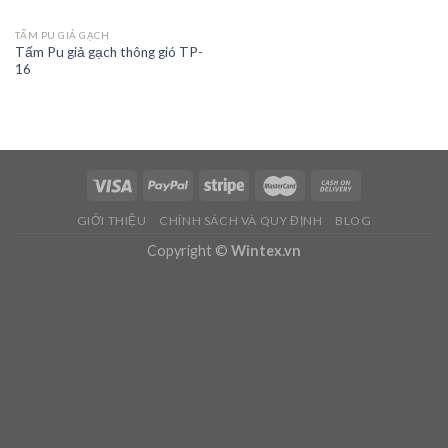
TẤM PU GIẢ GẠCH
Tấm Pu giả gạch thông gió TP-
16
GIỚI THIỆU
CHÍNH SÁCH VÀ QUY ĐỊNH
BLOG
Copyright ©
Wintex.vn