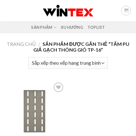
Skip
to
content
SẢN PHẨM
XU HƯỚNG
TOPLIST
TRANG CHỦ
/
SẢN PHẨM ĐƯỢC GẮN THẺ “TẤM PU
GIẢ GẠCH THÔNG GIÓ TP-16”
Add to
wishlist