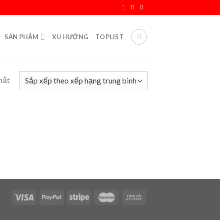
SẢN PHẨM
XU HƯỚNG
TOPLIST
hất