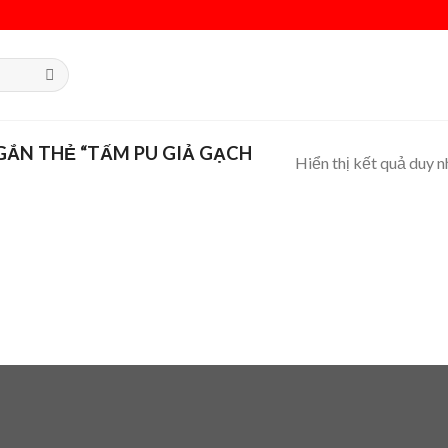
ẮN THẺ “TẤM PU GIẢ GẠCH
Hiển thị kết quả duy n
 to
list