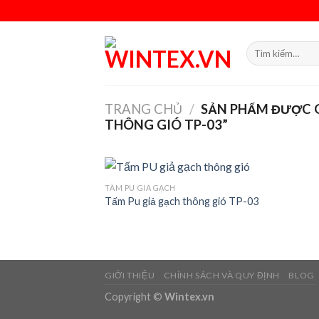
Skip
to
content
Tìm
kiếm:
TRANG CHỦ
/
SẢN PHẨM ĐƯỢC G
THÔNG GIÓ TP-03”
TẤM PU GIẢ GẠCH
Tấm Pu giả gạch thông gió TP-03
Add
wish
GIỚI THIỆU
CHÍNH SÁCH VÀ QUY ĐỊNH
BLOG
Copyright ©
Wintex.vn