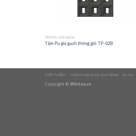
TẤM PU GIẢ GẠCH
Tấm Pu giả gạch thông gió TP-02B
GIỚI THIỆU
CHÍNH SÁCH VÀ QUY ĐỊNH
BLOG
Copyright ©
Wintex.vn