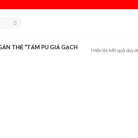
ẮN THẺ “TẤM PU GIẢ GẠCH
Hiển thị kết quả duy n
 to
list