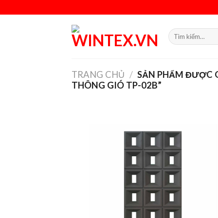
Skip
to
content
Tìm
kiếm:
TRANG CHỦ
/
SẢN PHẨM ĐƯỢC G
THÔNG GIÓ TP-02B”
Add
wish