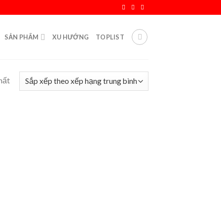
SẢN PHẨM
XU HƯỚNG
TOPLIST
hất