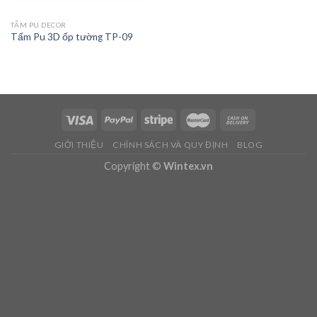
TẤM PU DECOR
Tấm Pu 3D ốp tường TP-09
GIỚI THIỆU
CHÍNH SÁCH VÀ QUY ĐỊNH
BLOG
Copyright ©
Wintex.vn