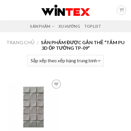
Skip
to
content
SẢN PHẨM
XU HƯỚNG
TOPLIST
TRANG CHỦ
/
SẢN PHẨM ĐƯỢC GẮN THẺ “TẤM PU
3D ỐP TƯỜNG TP-09”
Add to
wishlist