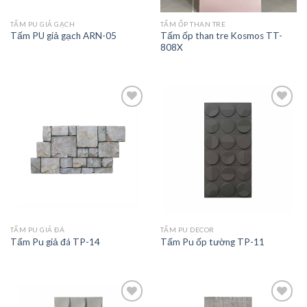
TẤM PU GIẢ GẠCH
TẤM ỐP THAN TRE
Tấm ốp than tre Kosmos TT-
Tấm PU giả gạch ARN-05
808X
Add to
Add to
wishlist
wishlist
TẤM PU GIẢ ĐÁ
TẤM PU DECOR
Tấm Pu giả đá TP-14
Tấm Pu ốp tường TP-11