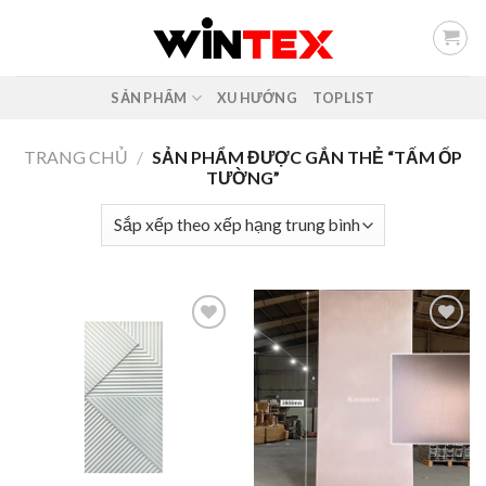
Skip
to
content
SẢN PHẨM
XU HƯỚNG
TOPLIST
TRANG CHỦ
/
SẢN PHẨM ĐƯỢC GẮN THẺ “TẤM ỐP
TƯỜNG”
Add to
Add to
wishlist
wishlist