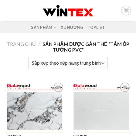
Skip
to
content
SẢN PHẨM
XU HƯỚNG
TOPLIST
TRANG CHỦ
/
SẢN PHẨM ĐƯỢC GẮN THẺ “TẤM ỐP
TƯỜNG PVC”
Add to
Add to
wishlist
wishlist