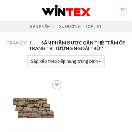
Skip
to
content
SẢN PHẨM
XU HƯỚNG
TOPLIST
TRANG CHỦ
/
SẢN PHẨM ĐƯỢC GẮN THẺ “TẤM ỐP
TRANG TRÍ TƯỜNG NGOÀI TRỜI”
Add to
wishlist