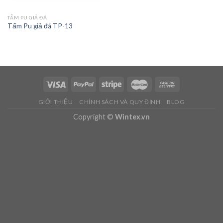
TẤM PU GIẢ ĐÁ
Tấm Pu giả đá TP-13
GIỚI THIỆU
CHÍNH SÁCH VÀ QUY ĐỊNH
BLOG
Copyright ©
Wintex.vn