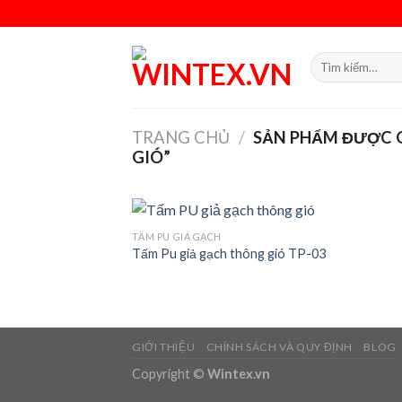
Skip
to
content
Tìm
kiếm:
TRANG CHỦ
/
SẢN PHẨM ĐƯỢC 
GIÓ”
TẤM PU GIẢ GẠCH
Tấm Pu giả gạch thông gió TP-03
Add
wish
GIỚI THIỆU
CHÍNH SÁCH VÀ QUY ĐỊNH
BLOG
Copyright ©
Wintex.vn