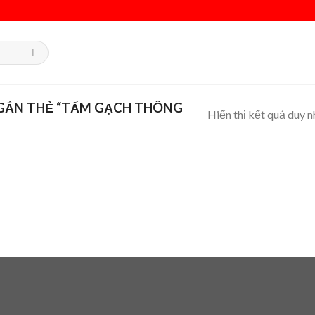
GẮN THẺ “TẤM GẠCH THÔNG
Hiển thị kết quả duy n
 to
list