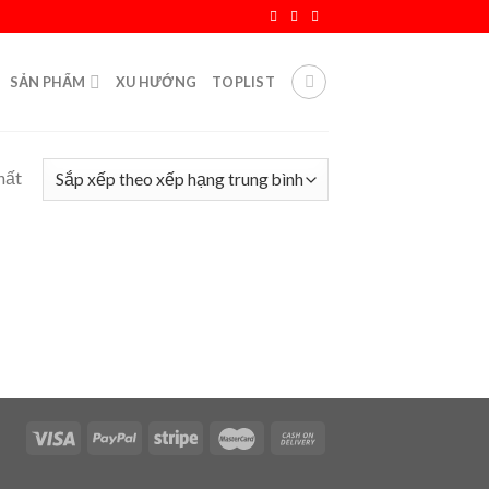
SẢN PHẨM
XU HƯỚNG
TOPLIST
hất