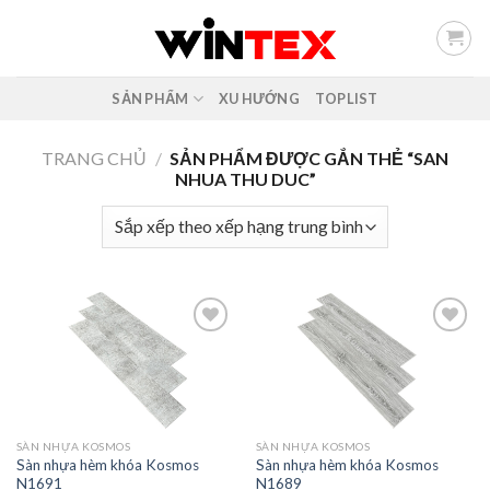
Skip
to
content
SẢN PHẨM
XU HƯỚNG
TOPLIST
TRANG CHỦ
/
SẢN PHẨM ĐƯỢC GẮN THẺ “SAN
NHUA THU DUC”
Add to
Add to
wishlist
wishlist
SÀN NHỰA KOSMOS
SÀN NHỰA KOSMOS
Sàn nhựa hèm khóa Kosmos
Sàn nhựa hèm khóa Kosmos
N1691
N1689