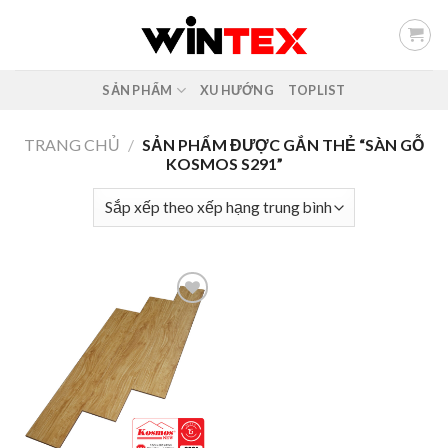
Skip
to
content
SẢN PHẨM
XU HƯỚNG
TOPLIST
TRANG CHỦ
/
SẢN PHẨM ĐƯỢC GẮN THẺ “SÀN GỖ
KOSMOS S291”
Add to
wishlist