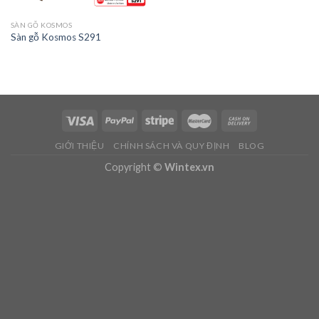
SÀN GỖ KOSMOS
Sàn gỗ Kosmos S291
GIỚI THIỆU
CHÍNH SÁCH VÀ QUY ĐỊNH
BLOG
Copyright ©
Wintex.vn