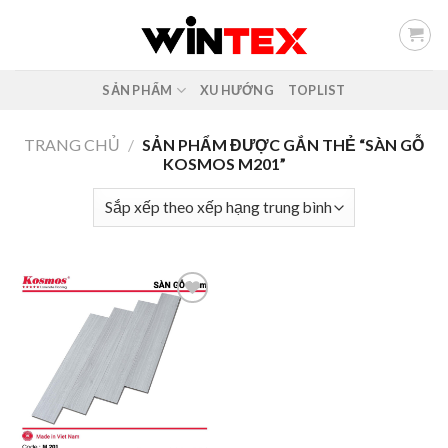
Skip
to
content
SẢN PHẨM
XU HƯỚNG
TOPLIST
TRANG CHỦ
/
SẢN PHẨM ĐƯỢC GẮN THẺ “SÀN GỖ
KOSMOS M201”
Add to
wishlist