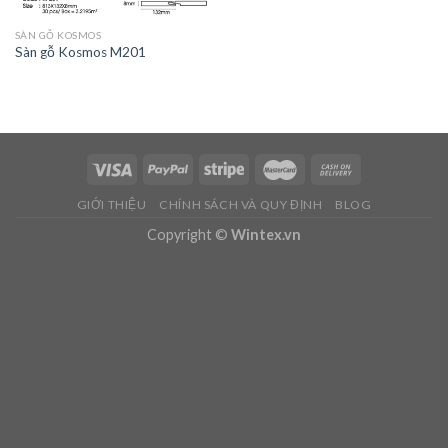
SÀN GỖ KOSMOS
Sàn gỗ Kosmos M201
GIỚI THIỆU
CHÍNH SÁCH VÀ QUY ĐỊNH
BLOG
Copyright ©
Wintex.vn