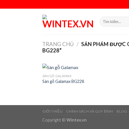
Skip
to
content
Tìm
kiếm:
TRANG CHỦ
/
SẢN PHẨM ĐƯỢC 
BG228”
SÀN GỖ GALAMAX
Sàn gỗ Galamax BG228
Add
wish
GIỚI THIỆU
CHÍNH SÁCH VÀ QUY ĐỊNH
BLOG
Copyright ©
Wintex.vn