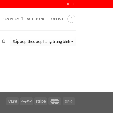
SẢN PHẨM
XU HƯỚNG
TOPLIST
hất