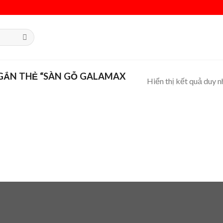
GẮN THẺ “SÀN GỖ GALAMAX
Hiển thị kết quả duy n
 to
list