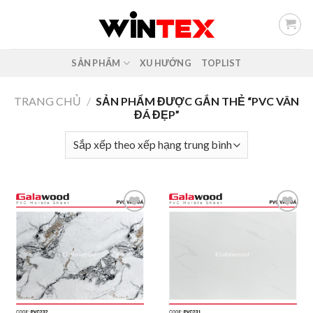
Skip
to
content
SẢN PHẨM
XU HƯỚNG
TOPLIST
TRANG CHỦ
/
SẢN PHẨM ĐƯỢC GẮN THẺ “PVC VÂN
ĐÁ ĐẸP”
Add to
Add to
wishlist
wishlist