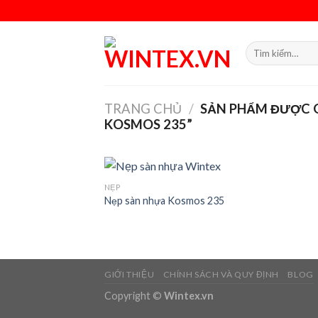
Skip
to
content
Tìm
kiếm:
TRANG CHỦ
/
SẢN PHẨM ĐƯỢC G
KOSMOS 235”
NẸP
Nẹp sàn nhựa Kosmos 235
Add
wish
GIỚI THIỆU
CHÍNH SÁCH VÀ QUY ĐỊNH
BLOG
Copyright ©
Wintex.vn