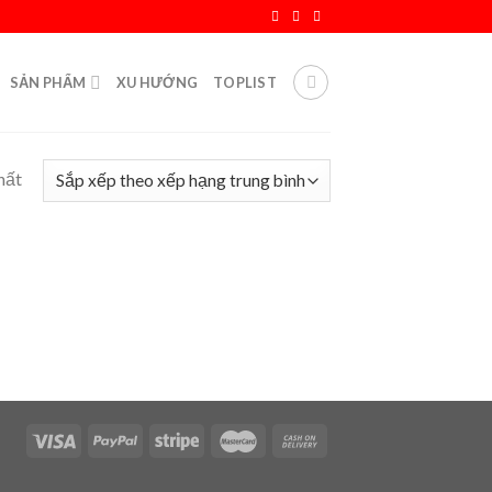
SẢN PHẨM
XU HƯỚNG
TOPLIST
hất