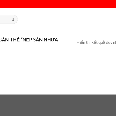
ẮN THẺ “NẸP SÀN NHỰA
Hiển thị kết quả duy n
 to
list