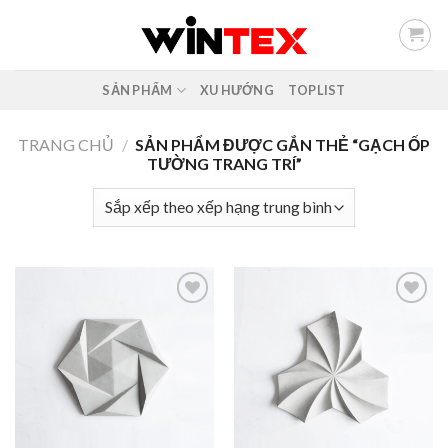
Skip
to
content
SẢN PHẨM
XU HƯỚNG
TOPLIST
TRANG CHỦ
/
SẢN PHẨM ĐƯỢC GẮN THẺ “GẠCH ỐP
TƯỜNG TRANG TRÍ”
Add to
Add to
wishlist
wishlist