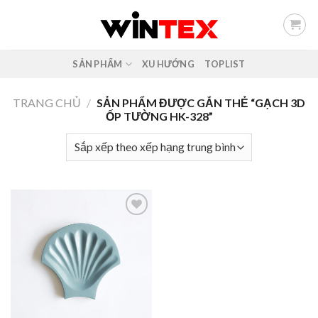
Skip
to
content
SẢN PHẨM
XU HƯỚNG
TOPLIST
TRANG CHỦ
/
SẢN PHẨM ĐƯỢC GẮN THẺ “GẠCH 3D
ỐP TƯỜNG HK-328”
Add to
wishlist