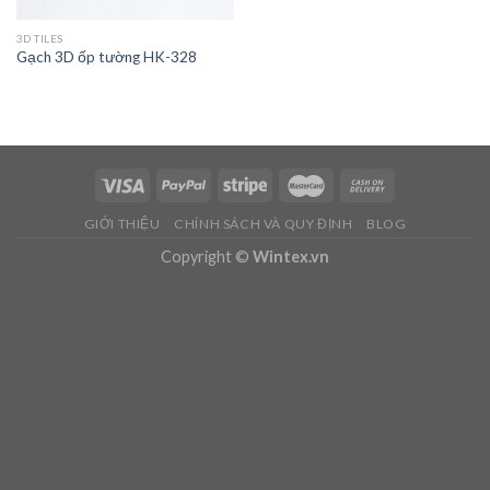
3D TILES
Gạch 3D ốp tường HK-328
GIỚI THIỆU
CHÍNH SÁCH VÀ QUY ĐỊNH
BLOG
Copyright ©
Wintex.vn